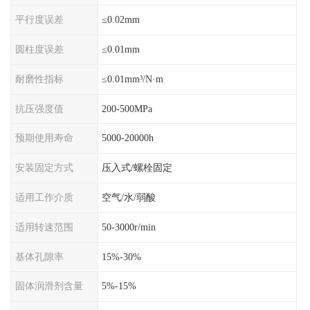
平行度误差
≤0.02mm
圆柱度误差
≤0.01mm
耐磨性指标
≤0.01mm³/N·m
抗压强度值
200-500MPa
预期使用寿命
5000-20000h
安装固定方式
压入式/螺栓固定
适用工作介质
空气/水/弱酸
适用转速范围
50-3000r/min
基体孔隙率
15%-30%
固体润滑剂含量
5%-15%