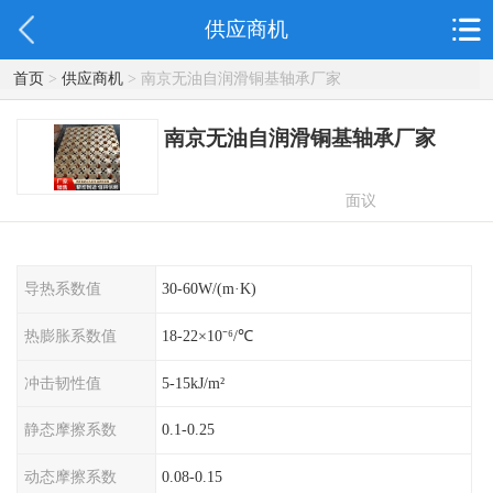
供应商机
首页
>
供应商机
> 南京无油自润滑铜基轴承厂家
南京无油自润滑铜基轴承厂家
面议
导热系数值
30-60W/(m·K)
热膨胀系数值
18-22×10⁻⁶/℃
冲击韧性值
5-15kJ/m²
静态摩擦系数
0.1-0.25
动态摩擦系数
0.08-0.15