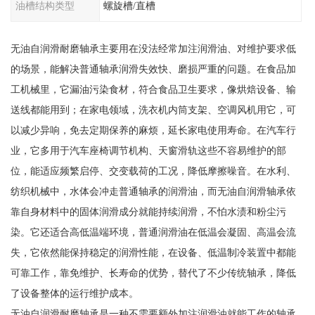
油槽结构类型
螺旋槽/直槽
无油自润滑耐磨轴承主要用在没法经常加注润滑油、对维护要求低
的场景，能解决普通轴承润滑失效快、磨损严重的问题。在食品加
工机械里，它漏油污染食材，符合食品卫生要求，像烘焙设备、输
送线都能用到；在家电领域，洗衣机内筒支架、空调风机用它，可
以减少异响，免去定期保养的麻烦，延长家电使用寿命。在汽车行
业，它多用于汽车座椅调节机构、天窗滑轨这些不容易维护的部
位，能适应频繁启停、交变载荷的工况，降低摩擦噪音。在水利、
纺织机械中，水体会冲走普通轴承的润滑油，而无油自润滑轴承依
靠自身材料中的固体润滑成分就能持续润滑，不怕水渍和粉尘污
染。它还适合高低温端环境，普通润滑油在低温会凝固、高温会流
失，它依然能保持稳定的润滑性能，在设备、低温制冷装置中都能
可靠工作，靠免维护、长寿命的优势，替代了不少传统轴承，降低
了设备整体的运行维护成本。
无油自润滑耐磨轴承是一种不需要额外加注润滑油就能工作的轴承