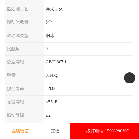
热处理工艺
淬火回火
滚动体数量
8个
滚动体类型
钢球
接触角
0°
公差等级
GB/T 307.1
重量
0.14kg
预期寿命
12000h
噪音等级
≤55dB
振动等级
Z2
防护等级
IP65
在线留言
短信
拔打电话 15968290307