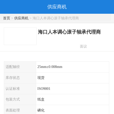
供应商机
首页
>
供应商机
> 海口人本调心滚子轴承代理商
海口人本调心滚子轴承代理商
面议
适配轴径
25mm±0.008mm
库存状态
现货
认证标准
ISO9001
包装方式
纸盒
表面处理
磷化