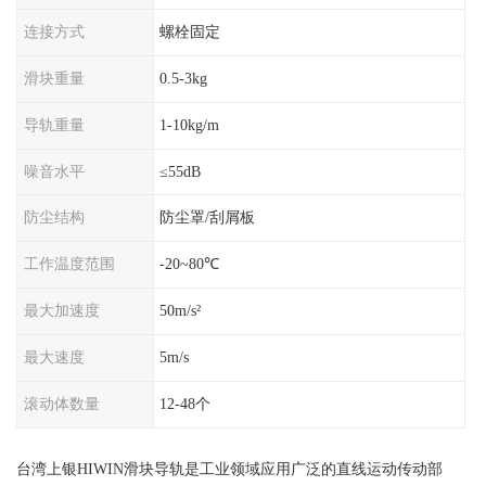
连接方式
螺栓固定
滑块重量
0.5-3kg
导轨重量
1-10kg/m
噪音水平
≤55dB
防尘结构
防尘罩/刮屑板
工作温度范围
-20~80℃
最大加速度
50m/s²
最大速度
5m/s
滚动体数量
12-48个
台湾上银HIWIN滑块导轨是工业领域应用广泛的直线运动传动部