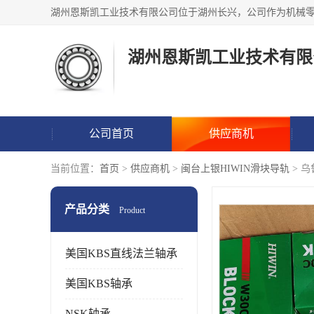
湖州恩斯凯工业技术有限
公司首页
供应商机
当前位置：
首页
>
供应商机
>
闽台上银HIWIN滑块导轨
> 
产品分类
Product
美国KBS直线法兰轴承
美国KBS轴承
NSK轴承