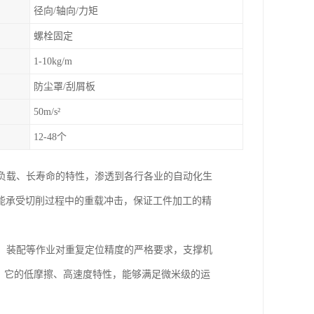
径向/轴向/力矩
螺栓固定
1-10kg/m
防尘罩/刮屑板
50m/s²
12-48个
高负载、长寿命的特性，渗透到各行各业的自动化生
能承受切削过程中的重载冲击，保证工件加工的精
接、装配等作业对重复定位精度的严格要求，支撑机
，它的低摩擦、高速度特性，能够满足微米级的运