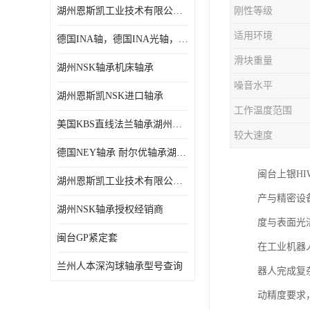
湖州恩斯凯工业技术有限公司 湖州NSK轴承
刚性等级
日本NSK进口轴承
适用环境
德国INA轴，德国INA光轴，德国依纳光轴
德国INA进口轴承
滑块重量
湖州NSK轴承机床轴承
日本NTN进口轴承
噪音水平
湖州恩斯凯NSK进口轴承
闽台上银HIWIN滑块导轨
工作温度范围
美国KBS直线法兰轴承湖州KBS轴承
不锈钢轴承
较大速度
德国NEY轴承 耐尔优轴承湖州代理商
进口轴承
闽台上银H
湖州恩斯凯工业技术有限公司NSK轴承*经销商
美国KBS直线轴承
产与精密设
湖州NSK轴承授权经销商
度与表面光
日本THK
闽台GP紧定套
在工业机器
自润滑铜套无油轴承
兰州人本深沟球轴承型号查询
器人完成复
C&U人本轴承
动精度要求