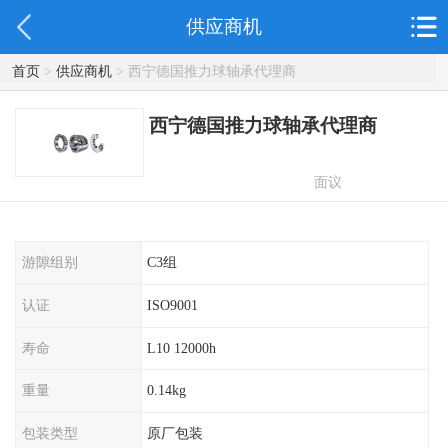
供应商机
首页
>
供应商机
> 西宁德国推力球轴承代理商
西宁德国推力球轴承代理商
面议
游隙组别
C3组
认证
ISO9001
寿命
L10 12000h
重量
0.14kg
包装类型
原厂包装