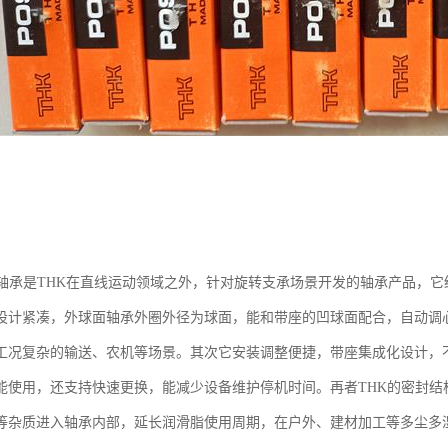
面轴承是THK在直线运动领域之外，针对旋转支承场景开发的轴承产品，
设计紧凑，外球面轴承外圈外径为球面，能和带座的凹球面配合，自动调
工况复杂的输送、农机等场景。其次它安装调整便捷，带座集成化设计，
能使用，还支持快速更换，能减少设备维护停机时间。再者THK的密封结
等杂质进入轴承内部，延长润滑脂使用周期，在户外、建材加工等多尘多