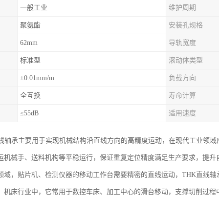
一般工业
维护周期
聚氨酯
安装孔规格
62mm
导轨宽度
标准型
滚动体类型
±0.01mm/m
负载方向
全互换
寿命计算
≤55dB
适用速度
直线轴承主要用于实现机械结构沿直线方向的高精度运动，在现代工业领域
运机械手、送料机构等平稳运行，保证重复定位精度满足生产要求，提升
领域，贴片机、检测仪器的移动工作台需要精密的直线运动，THK直线轴
。机床行业中，它常用于数控车床、加工中心的滑台移动，支撑切削过程