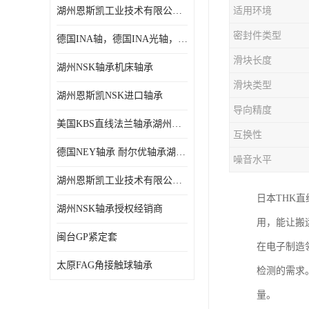
湖州恩斯凯工业技术有限公司 湖州NSK轴承
适用环境
日本NSK进口轴承
密封件类型
德国INA轴，德国INA光轴，德国依纳光轴
德国INA进口轴承
滑块长度
湖州NSK轴承机床轴承
日本NTN进口轴承
滑块类型
湖州恩斯凯NSK进口轴承
闽台上银HIWIN滑块导轨
导向精度
美国KBS直线法兰轴承湖州KBS轴承
不锈钢轴承
互换性
德国NEY轴承 耐尔优轴承湖州代理商
噪音水平
进口轴承
湖州恩斯凯工业技术有限公司NSK轴承*经销商
美国KBS直线轴承
日本THK
湖州NSK轴承授权经销商
用，能让搬
日本THK
闽台GP紧定套
在电子制造
自润滑铜套无油轴承
太原FAG角接触球轴承
检测的需求
C&U人本轴承
量。