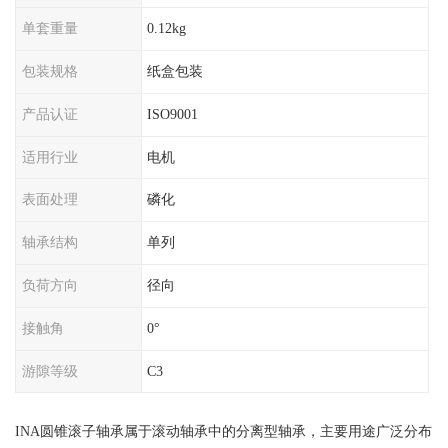
单套重量
0.12kg
包装规格
纸盒包装
产品认证
ISO9001
适用行业
电机
表面处理
磷化
轴承结构
单列
负荷方向
径向
接触角
0°
游隙等级
C3
INA圆锥滚子轴承属于滚动轴承中的分离型轴承，主要用途广泛分布