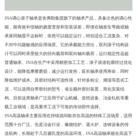
INA调心滚子轴承是舍弗勒集团旗下的轴承产品，具备出色的调心性
能，能有效补偿轴的挠度变形和安装误差，即便在轴发生弯曲或轴
承座同轴度不达标时，依然可以稳定运行，特别适合工况复杂、对
不对中问题敏感的应用场景。它的承载能力突出，双列滚子结构设
计可以同时承受较大的径向载荷和双向轴向载荷，运行稳定性远超
普通轴承。INA在生产中采用精密加工工艺，滚子滚道轮廓经过优化
设计，能降低摩擦磨损，减少运行发热，延长轴承使用寿命，同时
降低维护成本。其密封结构可选性强，针对多粉尘、潮湿等恶劣工
况，可以选用自带密封的型号，省去额外密封装置，简化安装结
构。目前这类轴承广泛应用于矿山机械、造纸设备、冶金轧机等重
载工业领域，是高要求工况下可靠的传动部件选择。
INA高温轴承主要应用在持续或间歇存在高温的特殊工况场景，适用
范围十分广泛。先是冶金行业，像烧结炉、退火炉、连铸设备的传
送机构，长期处于几百摄氏度的高温环境，INA高温轴承能在高温下