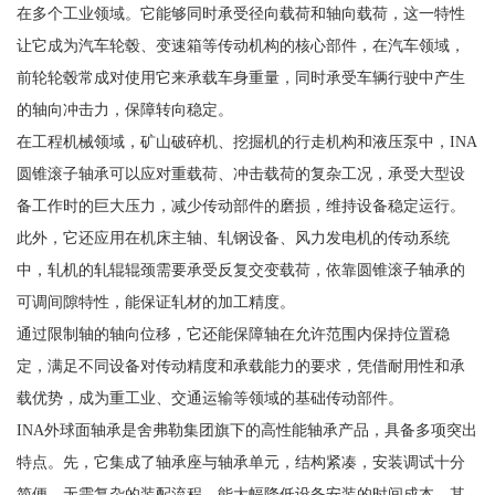
在多个工业领域。它能够同时承受径向载荷和轴向载荷，这一特性
让它成为汽车轮毂、变速箱等传动机构的核心部件，在汽车领域，
前轮轮毂常成对使用它来承载车身重量，同时承受车辆行驶中产生
的轴向冲击力，保障转向稳定。
在工程机械领域，矿山破碎机、挖掘机的行走机构和液压泵中，INA
圆锥滚子轴承可以应对重载荷、冲击载荷的复杂工况，承受大型设
备工作时的巨大压力，减少传动部件的磨损，维持设备稳定运行。
此外，它还应用在机床主轴、轧钢设备、风力发电机的传动系统
中，轧机的轧辊辊颈需要承受反复交变载荷，依靠圆锥滚子轴承的
可调间隙特性，能保证轧材的加工精度。
通过限制轴的轴向位移，它还能保障轴在允许范围内保持位置稳
定，满足不同设备对传动精度和承载能力的要求，凭借耐用性和承
载优势，成为重工业、交通运输等领域的基础传动部件。
INA外球面轴承是舍弗勒集团旗下的高性能轴承产品，具备多项突出
特点。先，它集成了轴承座与轴承单元，结构紧凑，安装调试十分
简便，无需复杂的装配流程，能大幅降低设备安装的时间成本。其