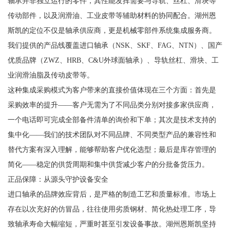
轴承并非独立运行的零件，其性能发挥需要与导轨、丝杠、滑块等
传动部件，以及润滑油、工业皮带等辅助材料的协同配合。湖州恩
斯凯的定位不仅是轴承供应商，更是机械零部件系统集成服务商。
我们提供的产品线覆盖进口轴承（NSK、SKF、FAG、NTN）、国产
优质品牌（ZWZ、HRB、C&U外球面轴承）、导轨丝杠、滑块、工
业润滑油脂及传动皮带等。
这种集成采购模式为客户带来的直接价值体现在三个方面：首先是
采购效率的提升——客户无需为了不同品类分别对接多家供应商，
一个电话即可完成全部备件清单的询价和下单；其次是技术支持的
集中化——我们的技术团队对不同品牌、不同类型产品的兼容性和
替代方案有深入理解，能够帮助客户优化选型；最后是库存管理的
简化——稳定的供货周期和集中供货减少客户的分批备货压力。
正品保障：从源头守护设备安全
进口轴承的品牌效应背后，是严格的制造工艺和质量标准。市场上
存在以次充好的仿冒品，往往使用劣质钢材、简化热处理工序，导
致轴承寿命大幅缩短，严重时甚至引发设备事故。湖州恩斯凯坚持