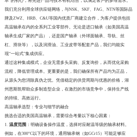
本”的初心，将先进产品与技术有机结合，以满足客户的多维需求。
我们充分利用全球供应链网络，与NSK、SKF、FAG、NTN等国际品
牌及ZWZ、HRB、C&U等国内优质厂商建立合作，为客户提供包括
高温轴承在内的全系列工业零部件。无论是进口轴承（如美国高温
轴承生成厂家的产品），还是国产轴承（外球面轴承、导轨、丝
杠、滑块等），以及润滑油、工业皮带等配套产品，我们均能实
现“一站式”集成供应。
通过这种集成模式，企业无需多头采购、反复询价，从而优化采购
流程，降低管理成本。更重要的是，我们确保所有产品均为正品，
从源头为您消除真伪之忧。凭借稳定的供货周期与优惠的价格，湖
州恩斯凯帮助众多制造型企业，在激烈的市场竞争中，保持生产线
的持续、高效运行。
高温轴承选型：专业与细节的融合
挑选合适的美国高温轴承，需要综合考量以下核心因素：
1.
温度范围
：明确设备操作温度，选择对应耐温等级的轴承材料。
例如，在300°C以下的环境，通用轴承钢（如GCr15）可能足够应