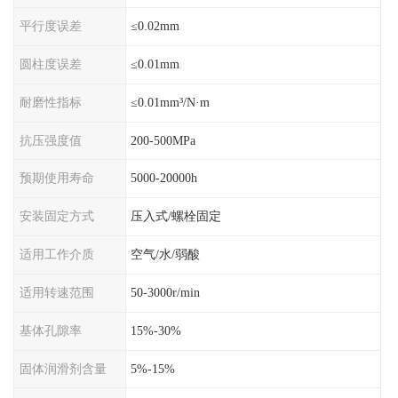
平行度误差
≤0.02mm
圆柱度误差
≤0.01mm
耐磨性指标
≤0.01mm³/N·m
抗压强度值
200-500MPa
预期使用寿命
5000-20000h
安装固定方式
压入式/螺栓固定
适用工作介质
空气/水/弱酸
适用转速范围
50-3000r/min
基体孔隙率
15%-30%
固体润滑剂含量
5%-15%