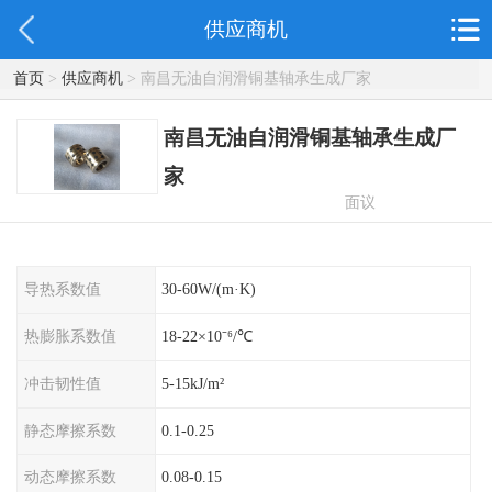
供应商机
首页
>
供应商机
> 南昌无油自润滑铜基轴承生成厂家
南昌无油自润滑铜基轴承生成厂
家
面议
导热系数值
30-60W/(m·K)
热膨胀系数值
18-22×10⁻⁶/℃
冲击韧性值
5-15kJ/m²
静态摩擦系数
0.1-0.25
动态摩擦系数
0.08-0.15