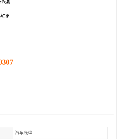
长兴县
温轴承
0307
汽车底盘