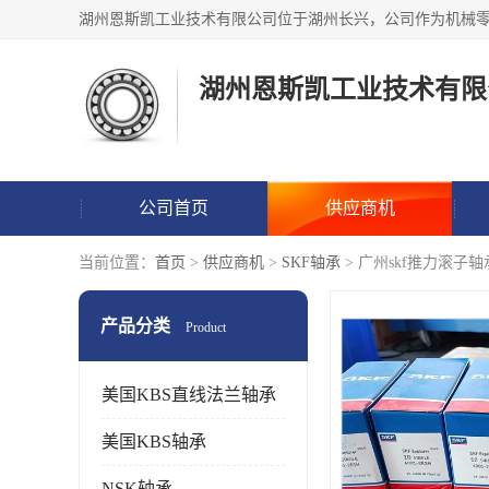
湖州恩斯凯工业技术有限
公司首页
供应商机
当前位置：
首页
>
供应商机
>
SKF轴承
> 广州skf推力滚子轴
产品分类
Product
美国KBS直线法兰轴承
美国KBS轴承
NSK轴承