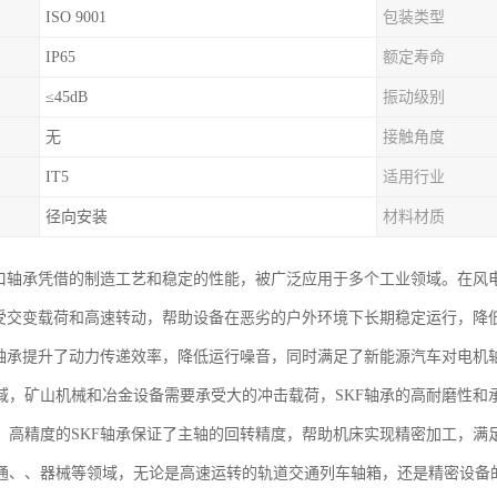
ISO 9001
包装类型
IP65
额定寿命
≤45dB
振动级别
无
接触角度
IT5
适用行业
径向安装
材料材质
进口轴承凭借的制造工艺和稳定的性能，被广泛应用于多个工业领域。在风
承受交变载荷和高速转动，帮助设备在恶劣的户外环境下长期稳定运行，降
F轴承提升了动力传递效率，降低运行噪音，同时满足了新能源汽车对电机
域，矿山机械和冶金设备需要承受大的冲击载荷，SKF轴承的高耐磨性和
，高精度的SKF轴承保证了主轴的回转精度，帮助机床实现精密加工，满
通、、器械等领域，无论是高速运转的轨道交通列车轴箱，还是精密设备