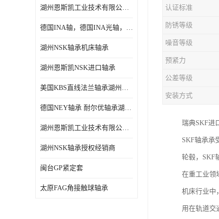
湖州恩斯凯工业技术有限公司 湖州NSK轴承
认证标准
日本NSK进口轴承
防锈等级
德国INA轴，德国INA光轴，德国依纳光轴
德国INA进口轴承
噪音等级
湖州NSK轴承机床轴承
日本NTN进口轴承
预紧力
湖州恩斯凯NSK进口轴承
闽台上银HIWIN滑块导轨
公差等级
美国KBS直线法兰轴承湖州KBS轴承
不锈钢轴承
安装方式
德国NEY轴承 耐尔优轴承湖州代理商
进口轴承
瑞典SKF
湖州恩斯凯工业技术有限公司NSK轴承*经销商
美国KBS直线轴承
SKF轴承
湖州NSK轴承授权经销商
轮毂，SK
日本THK
闽台GP紧定套
在重工业领
自润滑铜套无油轴承
太原FAG角接触球轴承
机床行业中
C&U人本轴承
用在轨道交