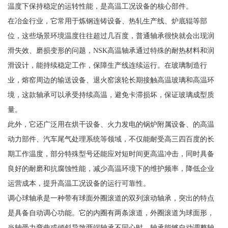
温度下保持稳定的运转性能，是高温工况设备的核心部件。
在冶金行业，它常用于炼钢连铸设备、热轧生产线、炉底辊等部
位，这些场景环境温度往往超过几百度，普通轴承很快就会出现润
滑失效、磨损变形的问题，NSK高温轴承通过特殊的耐热材料和润
滑设计，能持续稳定工作，保障生产线连续运行。在玻璃制造行
业，熔窑周边的输送设备、退火窑滚轮长期接触高温玻璃和高温环
境，这款轴承可以承受持续高温，避免卡滞损坏，保证玻璃成型质
量。
此外，它还广泛用在烘干设备、火力发电的锅炉附属设备、的高温
动力部件、汽车尾气处理系统等领域，不仅能耐受高三四百度的长
期工作温度，部分特殊型号还能应对短时间更高温冲击，同时具备
良好的耐磨和抗腐蚀性能，减少高温环境下的维护频率，降低企业
运营成本，提升高温工况设备的运行可靠性。
调心球轴承是一种带有球面外圈滚道的双列滚动轴承，突出的特点
是具备自动调心功能。它的内圈有两条滚道，外圈滚道为球面形，
当轴受力弯曲或倾斜导致两端轴承不同心时，轴承能够自动调整轴