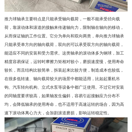
推力球轴承主要特点是只能承受轴向载荷，一般不能承受径向载
荷，靠滚动体和滚道的接触来传递轴向力，限制轴在轴向的移动，
从而保证轴的工作位置。它分为单向和双向两类，单向推力球轴承
只能承受单方向的轴向载荷，双向的可以承受双方向的轴向载荷，
能适应不同的安装和受力需求。这类轴承的滚动体多为钢球，加工
精度容易保证，运转时摩擦力矩相对较小，磨损速度慢，使用寿命
较长，而且结构比较简单，拆装起来比较方便，制造成本也较低，
在很多低转速、轴向载荷较大的场景中都能适用，比如起重机吊
钩、汽车转向机构、立式水泵等设备中都广泛使用。不过它对安装
的同轴度要求较高，如果轴发生偏斜，容易引起接触应力分布不
均，会降低轴承的使用寿命，也不适用于高速运转的场合，因为高
速下滚动体离心力大，会加剧滚道磨损，影响运转稳定性。