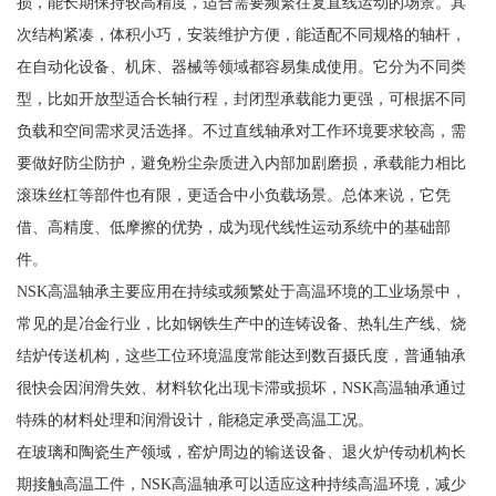
损，能长期保持较高精度，适合需要频繁往复直线运动的场景。其
次结构紧凑，体积小巧，安装维护方便，能适配不同规格的轴杆，
在自动化设备、机床、器械等领域都容易集成使用。它分为不同类
型，比如开放型适合长轴行程，封闭型承载能力更强，可根据不同
负载和空间需求灵活选择。不过直线轴承对工作环境要求较高，需
要做好防尘防护，避免粉尘杂质进入内部加剧磨损，承载能力相比
滚珠丝杠等部件也有限，更适合中小负载场景。总体来说，它凭
借、高精度、低摩擦的优势，成为现代线性运动系统中的基础部
件。
NSK高温轴承主要应用在持续或频繁处于高温环境的工业场景中，
常见的是冶金行业，比如钢铁生产中的连铸设备、热轧生产线、烧
结炉传送机构，这些工位环境温度常能达到数百摄氏度，普通轴承
很快会因润滑失效、材料软化出现卡滞或损坏，NSK高温轴承通过
特殊的材料处理和润滑设计，能稳定承受高温工况。
在玻璃和陶瓷生产领域，窑炉周边的输送设备、退火炉传动机构长
期接触高温工件，NSK高温轴承可以适应这种持续高温环境，减少