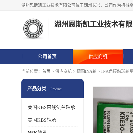
湖州恩斯凯工业技术有限
公司首页
供应商机
当前位置：
首页
>
供应商机
>
德国INA轴
> INA角接触球轴
产品分类
Product
美国KBS直线法兰轴承
美国KBS轴承
NSK轴承