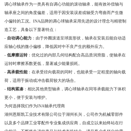
调心球轴承作为一类具有自调心功能的滚动轴承，能有效补偿轴与
轴承座之间的角度偏差，适用于因安装误差或轴受力弯曲而产生微
小偏转的工况。INA品牌的调心球轴承采用先进的设计理念与精密制
造工艺，具备以下显著特点：
-
自动调心能力
：由于外圈滚道呈球面形状，轴承在安装后能自动适
应轴心线的微小偏移，降低因对中不良产生的额外应力。
-
低摩擦运转
：优化过的内部几何结构配合高品质润滑脂，使轴承在
运转时摩擦系数更低，显著减少能量损耗。
-
高承载性能
：在承受径向载荷的同时，也能承受一定程度的轴向载
荷，适用于振动或冲击载荷较大的场合。
-
结构紧凑
：相比其他类型轴承，调心球轴承在同等承载能力下体积
更小，便于安装与维护。
为何选择我们作为INA轴承代理商
湖州恩斯凯工业技术有限公司位于湖州长兴，公司作为机械零部件
以及多个品牌工业零配件专业集成供应商，自成立以来始终站在行