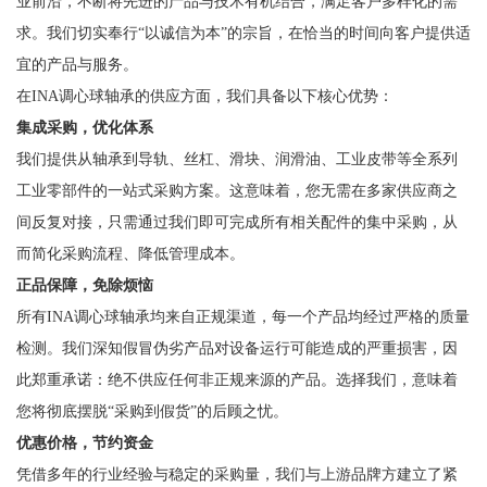
业前沿，不断将先进的产品与技术有机结合，满足客户多样化的需
求。我们切实奉行“以诚信为本”的宗旨，在恰当的时间向客户提供适
宜的产品与服务。
在INA调心球轴承的供应方面，我们具备以下核心优势：
集成采购，优化体系
我们提供从轴承到导轨、丝杠、滑块、润滑油、工业皮带等全系列
工业零部件的一站式采购方案。这意味着，您无需在多家供应商之
间反复对接，只需通过我们即可完成所有相关配件的集中采购，从
而简化采购流程、降低管理成本。
正品保障，免除烦恼
所有INA调心球轴承均来自正规渠道，每一个产品均经过严格的质量
检测。我们深知假冒伪劣产品对设备运行可能造成的严重损害，因
此郑重承诺：绝不供应任何非正规来源的产品。选择我们，意味着
您将彻底摆脱“采购到假货”的后顾之忧。
优惠价格，节约资金
凭借多年的行业经验与稳定的采购量，我们与上游品牌方建立了紧