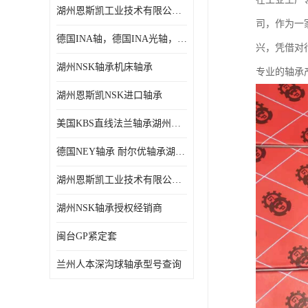
湖州恩斯凯工业技术有限公司 湖州NSK轴承
日本NSK进口轴承
司，作为一
德国INA轴，德国INA光轴，德国依纳光轴
德国INA进口轴承
兴，凭借对
湖州NSK轴承机床轴承
专业的轴承
日本NTN进口轴承
湖州恩斯凯NSK进口轴承
闽台上银HIWIN滑块导轨
美国KBS直线法兰轴承湖州KBS轴承
不锈钢轴承
德国NEY轴承 耐尔优轴承湖州代理商
进口轴承
湖州恩斯凯工业技术有限公司NSK轴承*经销商
美国KBS直线轴承
湖州NSK轴承授权经销商
日本THK
闽台GP紧定套
自润滑铜套无油轴承
兰州人本深沟球轴承型号查询
C&U人本轴承