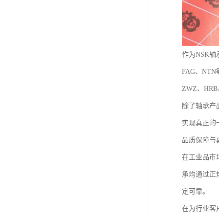
作为NSK
FAG、N
ZWZ、H
除了轴承产
实现真正的
品质保障与
在工业品市
承均通过正
定可靠。
在为行业客