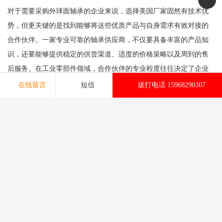
对于需要采购外球面轴承的企业来说，选择美国厂家固然有技术优
势，但更关键的是找到能够将这些优质产品与自身需求有效对接的
合作伙伴。一家专业可靠的轴承供应商，不仅要具备丰富的产品知
识，还要能够提供稳定的供货渠道、适度的价格策略以及周到的售
后服务。在工业零部件领域，合作伙伴的专业程度往往决定了企业
设备运行的效率与稳定性，这也是长期合作值得投入时间与精力的
在线留言
短信
拔打电话 15968290307
原因所在。选择正确的供应商，意味着企业在设备维护和生产保障
方面获得了坚实的后盾。
日本NSK进口轴承 轴承 滑块 进口轴承 深沟球轴承 推力球轴
承 NSK进口轴承 耐高温轴承
版权所有：湖州恩斯凯工业技术有限公司