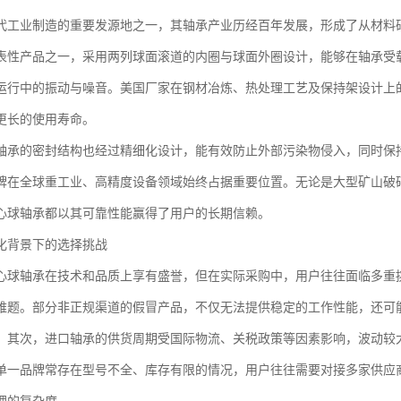
代工业制造的重要发源地之一，其轴承产业历经百年发展，形成了从材料
表性产品之一，采用两列球面滚道的内圈与球面外圈设计，能够在轴承受
运行中的振动与噪音。美国厂家在钢材冶炼、热处理工艺及保持架设计上
更长的使用寿命。
轴承的密封结构也经过精细化设计，能有效防止外部污染物侵入，同时保
牌在全球重工业、高精度设备领域始终占据重要位置。无论是大型矿山破
心球轴承都以其可靠性能赢得了用户的长期信赖。
化背景下的选择挑战
心球轴承在技术和品质上享有盛誉，但在实际采购中，用户往往面临多重
难题。部分非正规渠道的假冒产品，不仅无法提供稳定的工作性能，还可
。其次，进口轴承的供货周期受国际物流、关税政策等因素影响，波动较
单一品牌常存在型号不全、库存有限的情况，用户往往需要对接多家供应