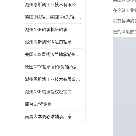
湖州恩斯凯工业技术有限公司 湖州NSK轴承
日本NSK进口轴承
在全球工业
德国INA轴，德国INA光轴，德国依纳光轴
德国INA进口轴承
以其独特的
湖州NSK轴承机床轴承
链的深度融
日本NTN进口轴承
湖州恩斯凯NSK进口轴承
闽台上银HIWIN滑块导轨
美国KBS直线法兰轴承湖州KBS轴承
不锈钢轴承
德国NEY轴承 耐尔优轴承湖州代理商
进口轴承
湖州恩斯凯工业技术有限公司NSK轴承*经销商
美国KBS直线轴承
湖州NSK轴承授权经销商
日本THK
闽台GP紧定套
自润滑铜套无油轴承
南昌人本调心球轴承厂家
C&U人本轴承