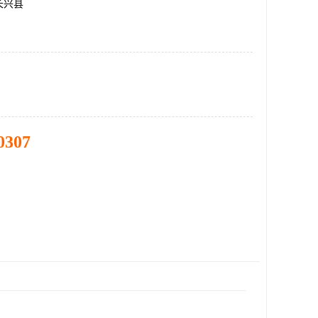
长兴县
0307