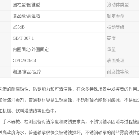
圆柱型/圆锥型
滚动体类型
食品级/高温脂
额定寿命
≤55dB
振动等级
GB/T 307.1
硬度
内圈固定/外圈固定
重量
C0/C2/C3/C4
表面处理
潮湿/食品/医疗
耐腐蚀等级
凭借的耐腐蚀性、防锈能力和可清洁性，在众多特殊场景中发挥着的作用
和清洁消毒剂，普通钢材容易生锈腐蚀，不锈钢轴承能够耐酸碱、不易滋
工机械、饮料灌装线等设备中。
，手术器械、检测设备对洁净度和防锈要求高，不锈钢轴承因消毒过程被
触高盐度海水，普通轴承很快会被锈蚀损坏，不锈钢轴承的耐盐雾腐蚀性