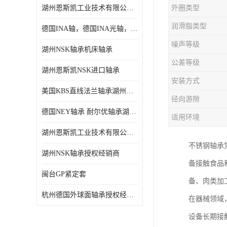
湖州恩斯凯工业技术有限公司 湖州NSK轴承
外圈类型
日本NSK进口轴承
润滑脂类型
德国INA轴，德国INA光轴，德国依纳光轴
德国INA进口轴承
噪声等级
湖州NSK轴承机床轴承
日本NTN进口轴承
公差等级
湖州恩斯凯NSK进口轴承
闽台上银HIWIN滑块导轨
安装方式
美国KBS直线法兰轴承湖州KBS轴承
不锈钢轴承
径向游隙
德国NEY轴承 耐尔优轴承湖州代理商
适用环境
进口轴承
湖州恩斯凯工业技术有限公司NSK轴承*经销商
美国KBS直线轴承
不锈钢轴承
湖州NSK轴承授权经销商
备接触食品
日本THK
闽台GP紧定套
备、肉类加
自润滑铜套无油轴承
杭州德国外球面轴承授权经销商
在器械领域
C&U人本轴承
设备长期接