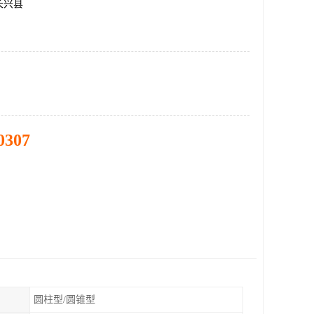
长兴县
0307
圆柱型/圆锥型