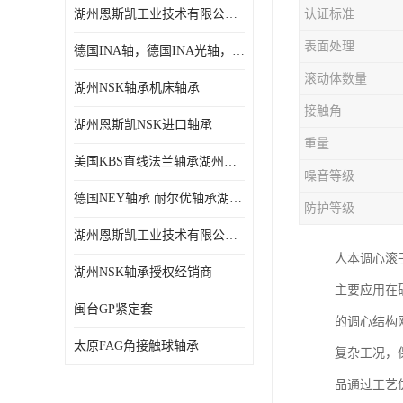
湖州恩斯凯工业技术有限公司 湖州NSK轴承
认证标准
日本NSK进口轴承
表面处理
德国INA轴，德国INA光轴，德国依纳光轴
德国INA进口轴承
滚动体数量
湖州NSK轴承机床轴承
日本NTN进口轴承
接触角
湖州恩斯凯NSK进口轴承
闽台上银HIWIN滑块导轨
重量
美国KBS直线法兰轴承湖州KBS轴承
不锈钢轴承
噪音等级
德国NEY轴承 耐尔优轴承湖州代理商
防护等级
进口轴承
湖州恩斯凯工业技术有限公司NSK轴承*经销商
美国KBS直线轴承
人本调心滚
湖州NSK轴承授权经销商
主要应用在
日本THK
闽台GP紧定套
的调心结构
自润滑铜套无油轴承
太原FAG角接触球轴承
复杂工况，
C&U人本轴承
品通过工艺