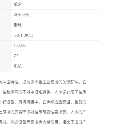
纸盒
淬火回火
钢球
GB/T 307.1
12000h
Z2
电机
抗冲击特性，成为多个重工业领域的关键配件。它
，轴和座圈的不对中很难避免，人本调心滚子轴承
轧钢设备、风机机组中，它也能适应高温、重载的
上风电的恶劣环境对轴承可靠性要求高，人本的产
机械、输送设备等领域也大量使用，相比于进口产