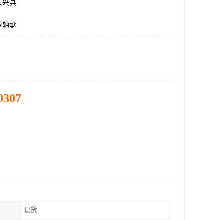
长兴县
球轴承
0307
现货