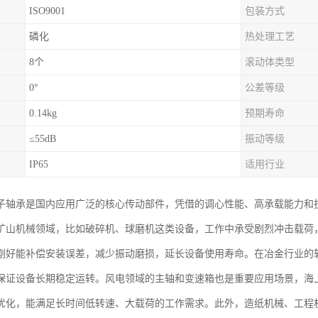
ISO9001
包装方式
磷化
热处理工艺
8个
滚动体类型
0°
公差等级
0.14kg
预期寿命
≤55dB
振动等级
IP65
适用行业
子轴承是国内应用广泛的核心传动部件，凭借的调心性能、高承载能力和
矿山机械领域，比如破碎机、球磨机这类设备，工作中承受剧烈冲击载荷
刚好能补偿安装误差，减少振动磨损，延长设备使用寿命。在冶金行业的
保证设备长期稳定运转。风电领域的主轴和变速箱也是重要应用场景，海
优化，能满足长时间低转速、大载荷的工作需求。此外，造纸机械、工程