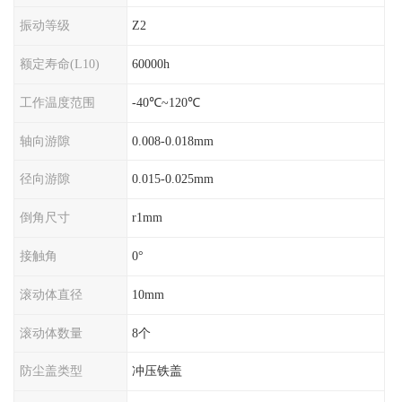
振动等级
Z2
额定寿命(L10)
60000h
工作温度范围
-40℃~120℃
轴向游隙
0.008-0.018mm
径向游隙
0.015-0.025mm
倒角尺寸
r1mm
接触角
0°
滚动体直径
10mm
滚动体数量
8个
防尘盖类型
冲压铁盖