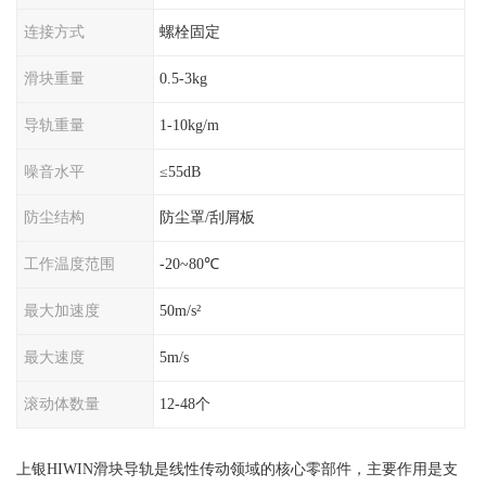
连接方式
螺栓固定
滑块重量
0.5-3kg
导轨重量
1-10kg/m
噪音水平
≤55dB
防尘结构
防尘罩/刮屑板
工作温度范围
-20~80℃
最大加速度
50m/s²
最大速度
5m/s
滚动体数量
12-48个
上银HIWIN滑块导轨是线性传动领域的核心零部件，主要作用是支