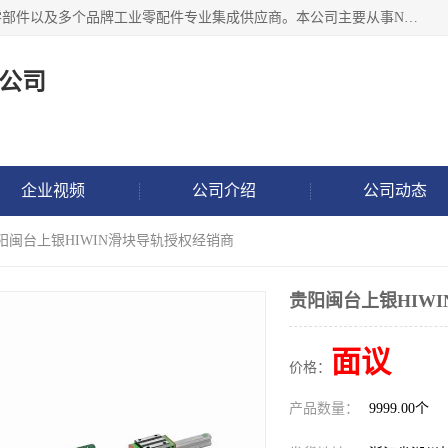
湖州恩斯凯工业技术有限公司位于湖州长兴，公司作为机械零部件以及多个品牌工业零配件专业集成供应商。本公司主要从事NSK进口轴承、SKF进口轴承、FAG进口轴承、NTN进口轴承、国产轴承：ZWZ、HRB、C&U轴承外球面轴承、导轨、丝杠、滑块、 润滑油、工业皮带及其他工业零部件的销售.
公司
企业视频
公司介绍
公司动态
贵阳闽台上银HIWIN滑块导轨授权经销商
贵阳闽台上银HIW
面议
价格：
产品数量：
9999.00个