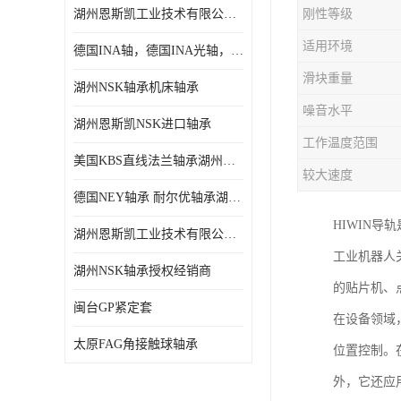
湖州恩斯凯工业技术有限公司 湖州NSK轴承
刚性等级
日本NSK进口轴承
适用环境
德国INA轴，德国INA光轴，德国依纳光轴
德国INA进口轴承
滑块重量
湖州NSK轴承机床轴承
日本NTN进口轴承
噪音水平
湖州恩斯凯NSK进口轴承
闽台上银HIWIN滑块导轨
工作温度范围
美国KBS直线法兰轴承湖州KBS轴承
不锈钢轴承
较大速度
德国NEY轴承 耐尔优轴承湖州代理商
进口轴承
HIWIN
湖州恩斯凯工业技术有限公司NSK轴承*经销商
美国KBS直线轴承
工业机器人
湖州NSK轴承授权经销商
的贴片机、
日本THK
闽台GP紧定套
在设备领域
自润滑铜套无油轴承
太原FAG角接触球轴承
位置控制。
C&U人本轴承
外，它还应