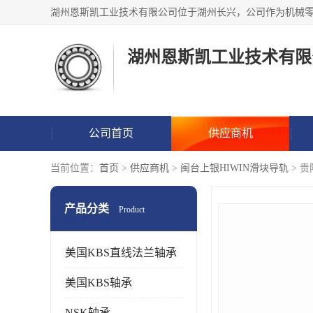
湖州恩斯凯工业技术有限
公司首页
供应商机
当前位置：
首页
>
供应商机
>
闽台上银HIWIN滑块导轨
> 
产品分类
Product
美国KBS直线法兰轴承
美国KBS轴承
NSK轴承