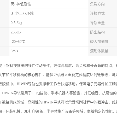
高/中/低刚性
负载方向
无尘/工业环境
连接方式
0.5-3kg
导轨重量
≤55dB
防尘结构
-20~80℃
较大加速度
5m/s
滚动体数量
导轨是上银科技推出的线性传动部件，凭借高精度、高负载和长寿命的特点
关节和平移机构的核心部件，能保证机器人重复定位精度达到微米级，满
点胶机中，HIWIN导轨也支撑着工作台快速移动，保障电子元器件加工精
，HIWIN导轨常用于CT扫描仪、手术机器人等设备，其低噪音、抗腐蚀
在数控机床领域，高刚性的HIWIN导轨可以承受切削过程中的强冲击，
用于包装机械、3D打印设备、半导体生产设备等领域，靠着稳定的性能