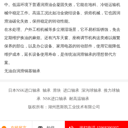
中。低温环境下普通润滑油会凝固失效，它能在地科、冷链运输机
械中稳定工作。高温工况比如冶金烧结设备、烘焙机械，它也因润
滑油碳化失效，保持稳定的转动性能。
在水处理、户外工程机械等多尘潮湿场景，它不易积垢锈蚀，免去
定期维护换油的麻烦。还有汽车天窗、座椅调节机构这类难以频繁
保养的部位，以及办公设备、家用电器的转动部件，使用它能降低
维护成本，延长设备使用寿命，是传统油润滑轴承的理想替代方
案。
无油自润滑铜基轴承
日本NSK进口轴承 轴承 滑块 进口轴承 深沟球轴承 推力球轴
承 NSK进口轴承 耐高温轴承
版权所有：湖州恩斯凯工业技术有限公司
在线留言
短信
拔打电话 15968290307