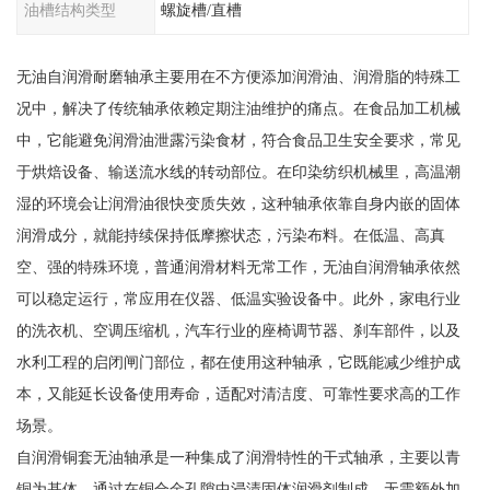
油槽结构类型
螺旋槽/直槽
无油自润滑耐磨轴承主要用在不方便添加润滑油、润滑脂的特殊工
况中，解决了传统轴承依赖定期注油维护的痛点。在食品加工机械
中，它能避免润滑油泄露污染食材，符合食品卫生安全要求，常见
于烘焙设备、输送流水线的转动部位。在印染纺织机械里，高温潮
湿的环境会让润滑油很快变质失效，这种轴承依靠自身内嵌的固体
润滑成分，就能持续保持低摩擦状态，污染布料。在低温、高真
空、强的特殊环境，普通润滑材料无常工作，无油自润滑轴承依然
可以稳定运行，常应用在仪器、低温实验设备中。此外，家电行业
的洗衣机、空调压缩机，汽车行业的座椅调节器、刹车部件，以及
水利工程的启闭闸门部位，都在使用这种轴承，它既能减少维护成
本，又能延长设备使用寿命，适配对清洁度、可靠性要求高的工作
场景。
自润滑铜套无油轴承是一种集成了润滑特性的干式轴承，主要以青
铜为基体，通过在铜合金孔隙中浸渍固体润滑剂制成，无需额外加