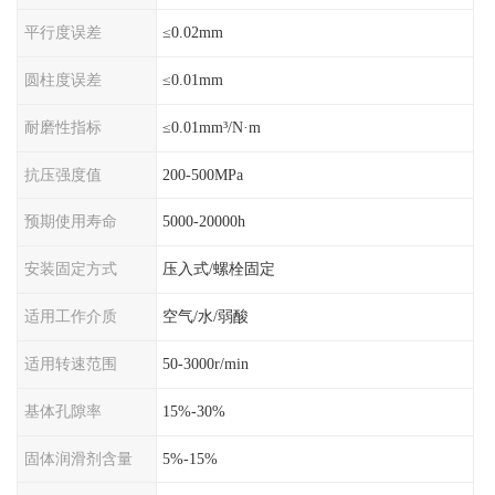
平行度误差
≤0.02mm
圆柱度误差
≤0.01mm
耐磨性指标
≤0.01mm³/N·m
抗压强度值
200-500MPa
预期使用寿命
5000-20000h
安装固定方式
压入式/螺栓固定
适用工作介质
空气/水/弱酸
适用转速范围
50-3000r/min
基体孔隙率
15%-30%
固体润滑剂含量
5%-15%