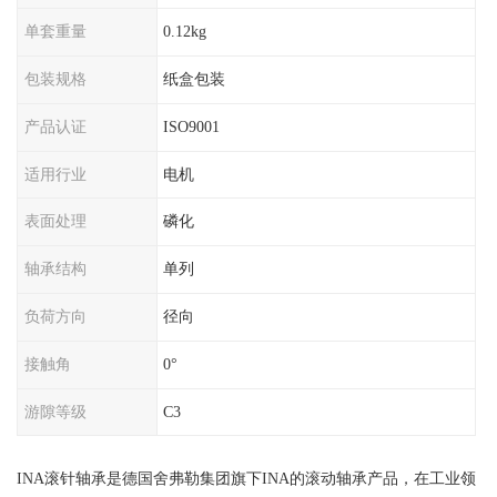
单套重量
0.12kg
包装规格
纸盒包装
产品认证
ISO9001
适用行业
电机
表面处理
磷化
轴承结构
单列
负荷方向
径向
接触角
0°
游隙等级
C3
INA滚针轴承是德国舍弗勒集团旗下INA的滚动轴承产品，在工业领