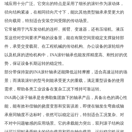
域应用十分广泛。它突出的特点是采用了细长的滚针作为滚动体，
径向结构紧凑，在相同径向尺寸下，能比其他类型轴承承受更大的
径向载荷，特别适合安装空间受限的传动场景。
它常被用于汽车发动机的连杆、摇臂、变速器，还有压缩机、液压
泵这些对空间要求严格的设备里，能在有限空间里稳定支撑旋转部
件，承受交变载荷。在工程机械的传动机构、办公设备的滚轮组件
以及机床的进给机构中，INA滚针轴承也能发挥精度高、刚性好的优
势，保证设备长期运转的稳定性。
部分带保持架的INA滚针轴承还能降低运转摩擦，适合高速运转的场
景；而满装滚针的型号则能承受更大的重载，满足重型设备的使用
需求，帮助各类工业设备在复杂工况下维持可靠运转。
INA调心滚子轴承是舍弗勒集团旗下的轴承产品，具备出色的调心性
能，能有效补偿轴的挠度变形和安装误差，即便在轴发生弯曲或轴
承座同轴度不达标时，依然可以稳定运行，特别适合工况复杂、对
不对中问题敏感的应用场景。它的承载能力突出，双列滚子结构设
计可以同时承受较大的径向载荷和双向轴向载荷，运行稳定性远超