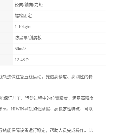
径向/轴向/力矩
螺栓固定
1-10kg/m
防尘罩/刮屑板
50m/s²
12-48个
直线轨迹做往复直线运动，凭借高精度、高刚性的特
，能保证加工、运动过程中的位置精度，满足高精度
高，HIWIN导轨的低摩擦、高稳定性特点，可以
N导轨能保障设备运行稳定，帮助人员完成操作。此