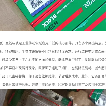
（上银）直线导轨是工业传动领域应用广泛的核心部件，具备多个突出特点
备、精密机床、半导体设备等不同场景的精度需求，运行过程中定位误差
，可承受来自上下左右不同方向的载荷，能适应重型加工、多轴联动设备
动时不容易出现爬行现象，既保证了运动平顺性，也能降低能耗、减少磨损
产品可以直接替换，便于设备维护维修，节省后期成本。此外，它还配套
，降低日常维护频率。凭借可靠的品质，HIWIN导轨目前广泛应用于3C