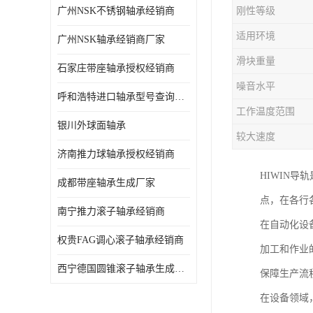
广州NSK不锈钢轴承经销商
刚性等级
日本NSK进口轴承
适用环境
广州NSK轴承经销商厂家
德国INA进口轴承
滑块重量
石家庄带座轴承授权经销商
日本NTN进口轴承
噪音水平
呼和浩特进口轴承型号查询授权经销商
闽台上银HIWIN滑块导轨
工作温度范围
银川外球面轴承
不锈钢轴承
较大速度
济南推力球轴承授权经销商
进口轴承
HIWIN
成都带座轴承生成厂家
美国KBS直线轴承
点，在各行
南宁推力滚子轴承经销商
在自动化设
日本THK
权贵FAG调心滚子轴承经销商
加工和作业
自润滑铜套无油轴承
西宁德国圆锥滚子轴承生成厂家
保障生产流
C&U人本轴承
在设备领域