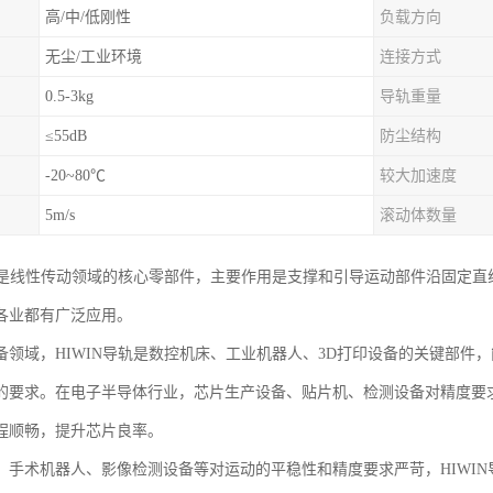
高/中/低刚性
负载方向
无尘/工业环境
连接方式
0.5-3kg
导轨重量
≤55dB
防尘结构
-20~80℃
较大加速度
5m/s
滚动体数量
导轨是线性传动领域的核心零部件，主要作用是支撑和引导运动部件沿固定
各业都有广泛应用。
备领域，HIWIN导轨是数控机床、工业机器人、3D打印设备的关键部件
的要求。在电子半导体行业，芯片生产设备、贴片机、检测设备对精度要求
程顺畅，提升芯片良率。
，手术机器人、影像检测设备等对运动的平稳性和精度要求严苛，HIWI