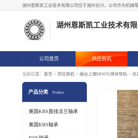
湖州恩斯凯工业技术有限
公司首页
供应商机
当前位置：
首页
>
供应商机
>
闽台上银HIWIN滑块导轨
> 南
产品分类
Product
美国KBS直线法兰轴承
美国KBS轴承
NSK轴承