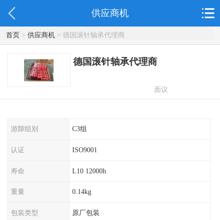
供应商机
首页
>
供应商机
> 德国滚针轴承代理商
德国滚针轴承代理商
面议
游隙组别
C3组
认证
ISO9001
寿命
L10 12000h
重量
0.14kg
包装类型
原厂包装