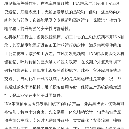
域发挥着关键作用。在汽车制造领域，INA轴承广泛应用于发动机、
变速箱、底盘系统中，无论是发动机的凸轮轴、曲轴，还是转向系
统的关节部位，它都能承受交变载荷和高速运转，保障汽车动力传
输平稳，提升驾驶的安全性与舒适性。
在机械加工行业，各类数控机床、加工中心的主轴系统离不开INA轴
承，其高精度能保证设备加工时的运行稳定性，满足精密零件的加
工公差要求，减少加工误差。在风力发电领域，INA轴承要承受风机
齿轮箱、叶片转轴的巨大轴向和径向载荷，在长期户外复杂环境下
保持可靠运转，降低发电设备的维护成本。此外，它还应用在轨道
交通、、自动化生产线等领域，无论是高速运转还是重载工况，都
能通过减少摩擦损耗，延长设备使用寿命，保障生产系统的稳定运
行，是工业制造中的基础零部件。
INA带座轴承是舍弗勒集团旗下的轴承产品，兼具集成设计优势与可
靠性能，特点十分突出。先它采用一体化结构设计，轴承与轴承座
预先组合完成，安装时无需额外调整，大大简化了安装流程，缩短
设备装配工期，降低了安装误差风险。其次，INA带座轴承精度控制