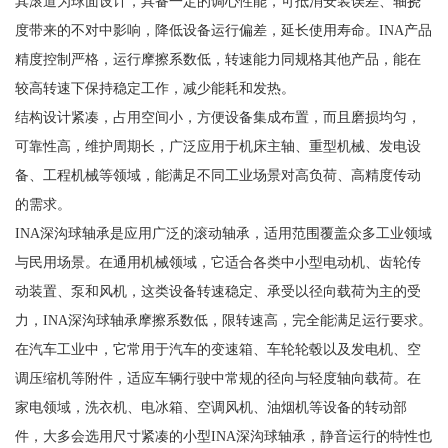
其滚道为球面设计，具备一定的调心性能，可抵消安装误差、轴挠
度带来的不对中影响，降低设备运行偏差，延长使用寿命。INA产品
精度控制严格，运行摩擦系数低，转速能力同规格其他产品，能在
较高转速下保持稳定工作，减少能耗和发热。
结构设计紧凑，占用空间小，方便设备集成布置，而且磨损均匀，
可靠性高，维护周期长，广泛应用于机床主轴、重型机械、发电设
备、工程机械等领域，能满足不同工业场景对高负荷、高精度传动
的需求。
INA深沟球轴承是应用广泛的滚动轴承，适用范围覆盖众多工业领域
与民用场景。在通用机械领域，它适合各类中小型电动机、齿轮传
动装置、泵和风机，这类设备转速稳定、承受以径向载荷为主的受
力，INA深沟球轴承摩擦系数低，限转速高，完全能满足运行要求。
在汽车工业中，它常用于汽车的变速箱、车轮轮毂以及发电机、空
调压缩机等附件，适应车辆行驶中常规的径向与轻度轴向载荷。在
家电领域，洗衣机、电冰箱、空调风机、油烟机等设备的转动部
件，大多会选用尺寸紧凑的小型INA深沟球轴承，静音运行的特性也