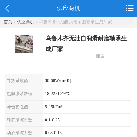
供应商机
首页
>
供应商机
> 乌鲁木齐无油自润滑耐磨轴承生成厂家
乌鲁木齐无油自润滑耐磨轴承生
成厂家
面议
导热系数值
30-60W/(m·K)
热膨胀系数值
18-22×10⁻⁶/℃
冲击韧性值
5-15kJ/m²
静态摩擦系数
0.1-0.25
动态摩擦系数
0.08-0.15