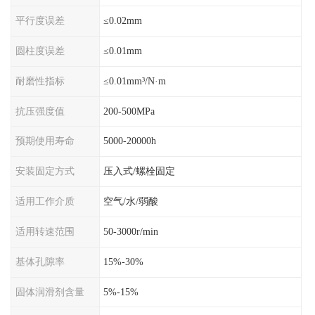
平行度误差
≤0.02mm
圆柱度误差
≤0.01mm
耐磨性指标
≤0.01mm³/N·m
抗压强度值
200-500MPa
预期使用寿命
5000-20000h
安装固定方式
压入式/螺栓固定
适用工作介质
空气/水/弱酸
适用转速范围
50-3000r/min
基体孔隙率
15%-30%
固体润滑剂含量
5%-15%