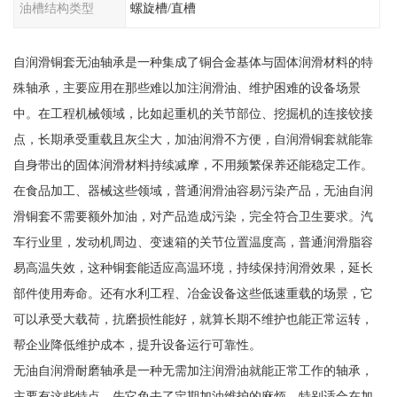
油槽结构类型
螺旋槽/直槽
自润滑铜套无油轴承是一种集成了铜合金基体与固体润滑材料的特
殊轴承，主要应用在那些难以加注润滑油、维护困难的设备场景
中。在工程机械领域，比如起重机的关节部位、挖掘机的连接铰接
点，长期承受重载且灰尘大，加油润滑不方便，自润滑铜套就能靠
自身带出的固体润滑材料持续减摩，不用频繁保养还能稳定工作。
在食品加工、器械这些领域，普通润滑油容易污染产品，无油自润
滑铜套不需要额外加油，对产品造成污染，完全符合卫生要求。汽
车行业里，发动机周边、变速箱的关节位置温度高，普通润滑脂容
易高温失效，这种铜套能适应高温环境，持续保持润滑效果，延长
部件使用寿命。还有水利工程、冶金设备这些低速重载的场景，它
可以承受大载荷，抗磨损性能好，就算长期不维护也能正常运转，
帮企业降低维护成本，提升设备运行可靠性。
无油自润滑耐磨轴承是一种无需加注润滑油就能正常工作的轴承，
主要有这些特点。先它免去了定期加油维护的麻烦，特别适合在加