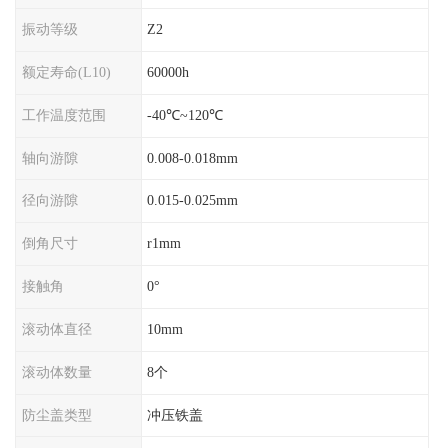
振动等级
Z2
额定寿命(L10)
60000h
工作温度范围
-40℃~120℃
轴向游隙
0.008-0.018mm
径向游隙
0.015-0.025mm
倒角尺寸
r1mm
接触角
0°
滚动体直径
10mm
滚动体数量
8个
防尘盖类型
冲压铁盖