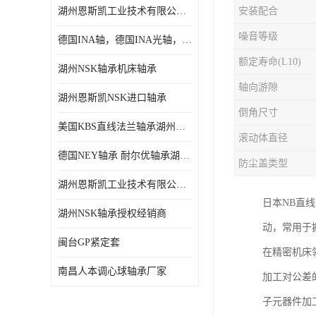
湖州恩斯凯工业技术有限公司 湖州NSK轴承
安装配合
日本NSK进口轴承
噪音等级
德国INA轴，德国INA光轴，德国依纳光轴
德国INA进口轴承
额定寿命(L10)
湖州NSK轴承机床轴承
日本NTN进口轴承
轴向游隙
湖州恩斯凯NSK进口轴承
闽台上银HIWIN滑块导轨
倒角尺寸
美国KBS直线法兰轴承湖州KBS轴承
不锈钢轴承
滚动体直径
德国NEY轴承 耐尔优轴承湖州代理商
防尘盖类型
进口轴承
湖州恩斯凯工业技术有限公司NSK轴承*经销商
美国KBS直线轴承
日本NB直
湖州NSK轴承授权经销商
动，常用于
日本THK
闽台GP紧定套
在精密机床
自润滑铜套无油轴承
南昌人本调心球轴承厂家
加工对公差
C&U人本轴承
子元器件加