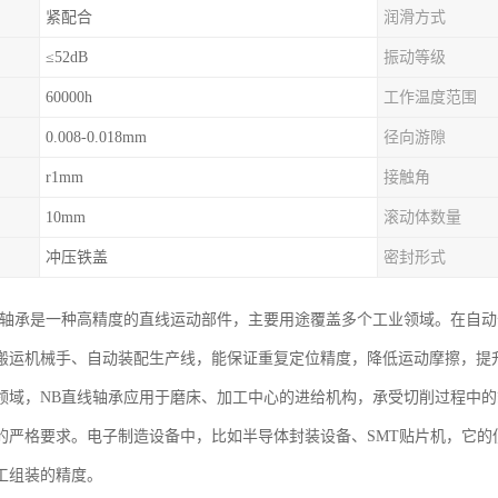
紧配合
润滑方式
≤52dB
振动等级
60000h
工作温度范围
0.008-0.018mm
径向游隙
r1mm
接触角
10mm
滚动体数量
冲压铁盖
密封形式
线轴承是一种高精度的直线运动部件，主要用途覆盖多个工业领域。在自
搬运机械手、自动装配生产线，能保证重复定位精度，降低运动摩擦，提
领域，NB直线轴承应用于磨床、加工中心的进给机构，承受切削过程中
的严格要求。电子制造设备中，比如半导体封装设备、SMT贴片机，它的
工组装的精度。