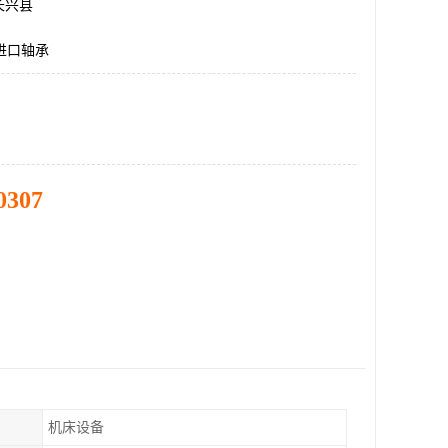
长兴县
I进口轴承
0307
机床设备