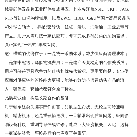
以湖州恩斯凯工业技术有限公司为例，公司位于湖州长兴，专注机
械零部件及品牌工业配件集成供应。其业务涵盖NSK、SKF、FAG、
NTN等进口深沟球轴承，以及ZWZ、HRB、C&U等国产高品质品牌
和外球面轴承，同时配套导轨、丝杠、滑块、润滑油、工业皮带等
产品。用户只需对接一家供应商，即可完成多种品类的采购需求，
真正实现“一站式”集成采购。
这种模式的优势在于：一是统一采购体系，减少供应商管理成本；
二是集中配送，降低物流费用；三是建立长期稳定的合作关系后，
用户可获得更具竞争力的价格和优先供货权。更重要的是，专业供
应商对供应链的管控能力更强，能够有效防范假冒伪劣产品的流
入，确保每一套轴承都符合原厂标准。
品质与诚信：构建长期合作的基础
对于轴承这类关键零部件而言，品质是生命线。无论是高转速电
机、精密机床，还是重载输送线，一旦轴承出现质量问题，轻则影
响设备精度，重则导致停线维修，造成巨大经济损失。因此，选择
一家诚信经营、严控品质的供应商至关重要。