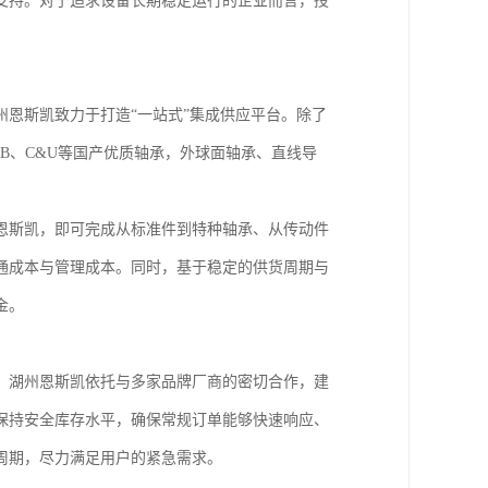
支持。对于追求设备长期稳定运行的企业而言，授
恩斯凯致力于打造“一站式”集成供应平台。除了
HRB、C&U等国产优质轴承，外球面轴承、直线导
恩斯凯，即可完成从标准件到特种轴承、从传动件
通成本与管理成本。同时，基于稳定的供货周期与
金。
。湖州恩斯凯依托与多家品牌厂商的密切合作，建
保持安全库存水平，确保常规订单能够快速响应、
周期，尽力满足用户的紧急需求。