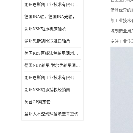
湖州恩斯凯工业技术有限公司 湖州NSK轴承
日本NSK进口轴承
借其优异的
德国INA轴，德国INA光轴，德国依纳光轴
德国INA进口轴承
凯工业技术
湖州NSK轴承机床轴承
域制造业用
日本NTN进口轴承
湖州恩斯凯NSK进口轴承
专注工业传
闽台上银HIWIN滑块导轨
美国KBS直线法兰轴承湖州KBS轴承
不锈钢轴承
德国NEY轴承 耐尔优轴承湖州代理商
进口轴承
湖州恩斯凯工业技术有限公司NSK轴承*经销商
美国KBS直线轴承
湖州NSK轴承授权经销商
日本THK
闽台GP紧定套
自润滑铜套无油轴承
兰州人本深沟球轴承型号查询
C&U人本轴承