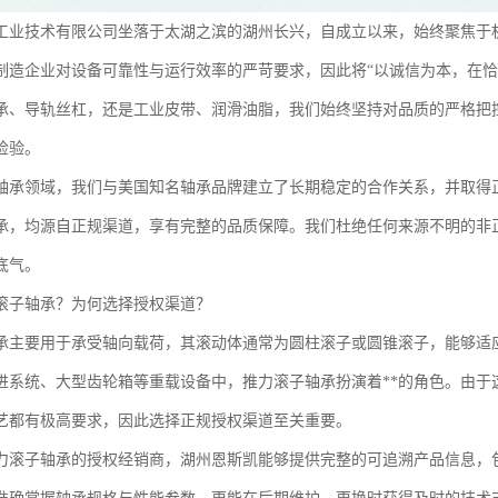
工业技术有限公司坐落于太湖之滨的湖州长兴，自成立以来，始终聚焦于
制造企业对设备可靠性与运行效率的严苛要求，因此将“以诚信为本，在恰
承、导轨丝杠，还是工业皮带、润滑油脂，我们始终坚持对品质的严格把
检验。
轴承领域，我们与美国知名轴承品牌建立了长期稳定的合作关系，并取得
承，均源自正规渠道，享有完整的品质保障。我们杜绝任何来源不明的非
底气。
滚子轴承？为何选择授权渠道？
承主要用于承受轴向载荷，其滚动体通常为圆柱滚子或圆锥滚子，能够适
进系统、大型齿轮箱等重载设备中，推力滚子轴承扮演着**的角色。由于
艺都有极高要求，因此选择正规授权渠道至关重要。
力滚子轴承的授权经销商，湖州恩斯凯能够提供完整的可追溯产品信息，