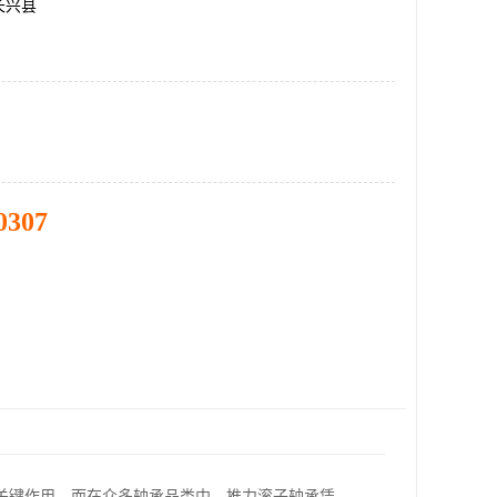
长兴县
0307
关键作用。而在众多轴承品类中，推力滚子轴承凭