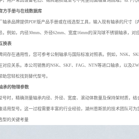
中，用户常因设备老旧、铭牌磨损或型号不完整而面临查询困难。以下几
官方手册与在线数据库
厂轴承品牌提供PDF版产品手册或在线选型工具，输入现有轴承的尺寸（
。例如，内径30mm、外径62mm、宽度16mm的深沟球不锈钢轴承，对应
互换表
牌间存在通用性，您可参考公制轴承与国际标准对照表。例如，NSK、S
对应关系。本公司销售的NSK、SKF、FAG、NTN等进口轴承，以及Z
帮助您轻松找到替代型号。
轴承的物理参数
型号时，精确测量轴承内径、外径、宽度、滚动体数量及保持架材质，结
推适用型号。这一过程需要丰富的行业经验，湖州恩斯凯的技术团队可为
选型的关键考量