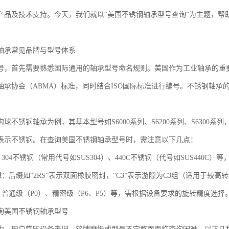
产品及技术支持。今天，我们就以“美国不锈钢轴承型号查询”为主题，帮
轴承常见品牌与型号体系
号，首先需要熟悉国际通用的轴承型号命名规则。美国作为工业轴承的重
轴承协会（ABMA）标准，同时结合ISO国际标准进行编号。不锈钢轴承
球不锈钢轴承为例，其基本型号如S6000系列、S6200系列、S6300系
前缀表示不锈钢。在查询美国不锈钢轴承型号时，需注意以下几点：
：304不锈钢（常用代号如SUS304）、440C不锈钢（代号如SUS440C
隙
：后缀如“2RS”表示双面橡胶密封，“C3”表示游隙为C3组（适用于较
：普通级（P0）、精密级（P6、P5）等，需根据设备要求的旋转精度选择
询美国不锈钢轴承型号