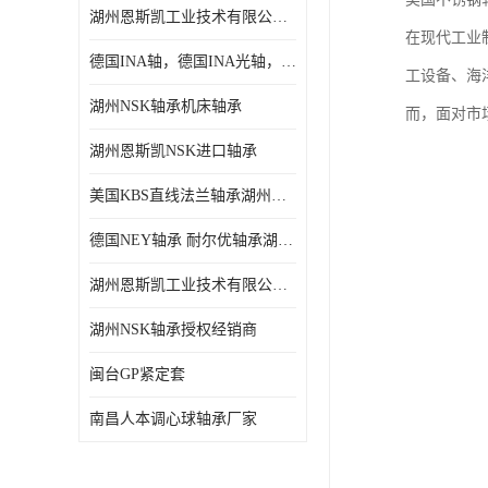
湖州恩斯凯工业技术有限公司 湖州NSK轴承
日本NSK进口轴承
在现代工业
德国INA轴，德国INA光轴，德国依纳光轴
德国INA进口轴承
工设备、海
湖州NSK轴承机床轴承
而，面对市
日本NTN进口轴承
湖州恩斯凯NSK进口轴承
闽台上银HIWIN滑块导轨
美国KBS直线法兰轴承湖州KBS轴承
不锈钢轴承
德国NEY轴承 耐尔优轴承湖州代理商
进口轴承
湖州恩斯凯工业技术有限公司NSK轴承*经销商
美国KBS直线轴承
湖州NSK轴承授权经销商
日本THK
闽台GP紧定套
自润滑铜套无油轴承
南昌人本调心球轴承厂家
C&U人本轴承