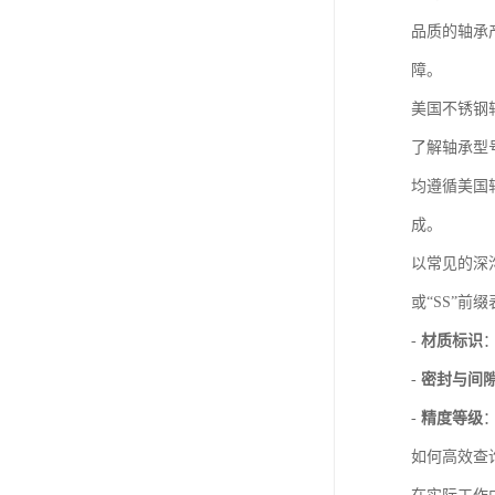
品质的轴承
障。
美国不锈钢
了解轴承型
均遵循美国
成。
以常见的深沟
或“SS”
-
材质标识
-
密封与间
-
精度等级
如何高效查