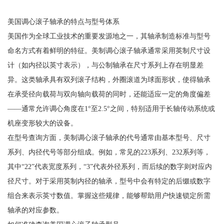
美国调心滚子轴承的特点与型号体系
美国作为全球工业技术的重要发源地之一，其轴承制造标准与型号
命名方式有着鲜明的特征。美制调心滚子轴承通常采用英制尺寸设
计（如内径以英寸表示），与公制轴承在尺寸系列上存在明显差
异。这类轴承具有双列滚子结构，外圈滚道为球面形状，使得轴承
在承受径向载荷与双向轴向载荷的同时，还能适应一定的角度偏差
——通常允许调心角度在1°至2.5°之间，特别适用于长轴传动系统或
机座变形较大的设备。
在型号查询方面，美制调心滚子轴承的代号通常由基本型号、尺寸
系列、内径代号等部分组成。例如，常见的223系列、232系列等，
其中“22”代表宽度系列，“3”代表外径系列，而后续的数字则对应内
径尺寸。对于采用英制内径的轴承，型号中会有特定的后缀或数字
组合来表示英寸数值。掌握这些规律，能够帮助用户快速锁定所需
轴承的对应参数。