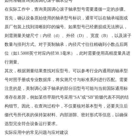
如何准确查询美国调心滚子轴承型号
在实际工作中，查询美国调心滚子轴承型号需要遵循一定的步骤。
首先，确认设备原始使用的轴承型号标识，通常可以在轴承端面或
原厂包装上找到清晰刻印的编号。如果型号已经磨损或无法辨认，
则需测量关键尺寸：内径（d）、外径（D）、宽度（B），以及滚子
数量与排列方式。对于英制轴承，内径尺寸往往精确到小数点后两
位（如1.5000英寸对应内径38.1毫米），此时需要使用高精度量具进
行测量。
其次，根据测量结果查找对应型号。可以参考行业内通用的轴承型
号对照手册或专业数据库，将实测尺寸与标准系列进行匹配。需要
注意的是，美制调心滚子轴承的部分旧型号可能与当前国际通用标
准存在差异，例如某些早期代号采用“SA”或“SB”前缀代表不同的结
构细节。因此，在查询过程中，不仅要核对基本型号，还要关注后
缀代号所代表的保持架材料、内部游隙、密封形式等信息，以确保
选型完全符合设备运行要求。
实际应用中的常见问题与应对建议