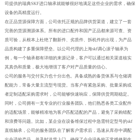
司提供的瑞典SKF进口轴承就能够很好地满足这些企业的需求，确保
设备的高精度运行。
在正品货源保障方面，公司依托正规的品牌供货渠道，建立了一套
完善的货源溯源体系。所有的进口配件和国产正品都来源可查、资
质可验，从根本上杜绝了翻新件、劣质件、拆机件的出现，为产品
品质构建了多重保障壁垒。以公司代理的上海skf调心滚子轴承为
例，每一个轴承都有详细的来源记录，客户可以通过相关渠道核实
其真伪和质量，极大地增强了客户对产品质量的信心。
公司的服务与交付实力也十分出色。具备成熟的备货体系与仓储调
配能力，常备大量主流型号现货。当客户有紧急采购、批量采购或
者定制适配采购需求时，公司能够快速响应，保障供货周期稳定。
同时，公司拥有一支专业的行业服务团队，他们熟悉各类工业配件
的适配场景，能够精准地为客户匹配适配的产品，避免了采购错配
和浪费等问题。比如，某企业在设备维保过程中急需特定型号的skf
直线轴承，公司的服务团队在了解客户需求后，迅速从库存中调配
出合适的产品，并及时送货上门，确保了企业设备的正常维修和生