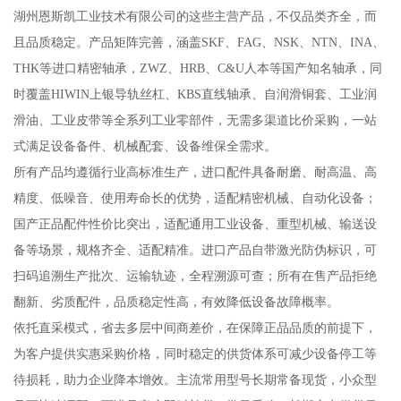
湖州恩斯凯工业技术有限公司的这些主营产品，不仅品类齐全，而
且品质稳定。产品矩阵完善，涵盖SKF、FAG、NSK、NTN、INA、
THK等进口精密轴承，ZWZ、HRB、C&U人本等国产知名轴承，同
时覆盖HIWIN上银导轨丝杠、KBS直线轴承、自润滑铜套、工业润
滑油、工业皮带等全系列工业零部件，无需多渠道比价采购，一站
式满足设备备件、机械配套、设备维保全需求。
所有产品均遵循行业高标准生产，进口配件具备耐磨、耐高温、高
精度、低噪音、使用寿命长的优势，适配精密机械、自动化设备；
国产正品配件性价比突出，适配通用工业设备、重型机械、输送设
备等场景，规格齐全、适配精准。进口产品自带激光防伪标识，可
扫码追溯生产批次、运输轨迹，全程溯源可查；所有在售产品拒绝
翻新、劣质配件，品质稳定性高，有效降低设备故障概率。
依托直采模式，省去多层中间商差价，在保障正品品质的前提下，
为客户提供实惠采购价格，同时稳定的供货体系可减少设备停工等
待损耗，助力企业降本增效。主流常用型号长期常备现货，小众型