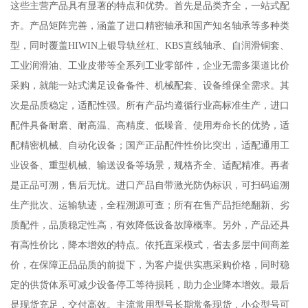
这些主营产品具有显著的特点和优势。首先是品类齐全，一站式配
齐。产品矩阵完善，涵盖了进口精密轴承和国产知名轴承等多种类
型，同时覆盖HIWIN上银导轨丝杠、KBS直线轴承、自润滑铜套、
工业润滑油、工业皮带等全系列工业零部件，企业无需多渠道比价
采购，就能一站式满足设备备件、机械配套、设备维保全需求。其
次是品质稳定，适配性强。所有产品均遵循行业高标准生产，进口
配件具备耐磨、耐高温、高精度、低噪音、使用寿命长的优势，适
配精密机械、自动化设备；国产正品配件性价比突出，适配通用工
业设备、重型机械、输送设备等场景，规格齐全、适配精准。再者
是正品可溯，售后无忧。进口产品自带激光防伪标识，可扫码追溯
生产批次、运输轨迹，全程溯源可查；所有在售产品拒绝翻新、劣
质配件，品质稳定性高，有效降低设备故障概率。另外，产品还具
有高性价比，降本增效的特点。依托直采模式，省去多层中间商差
价，在保障正品品质的前提下，为客户提供实惠采购价格，同时稳
定的供货体系可减少设备停工等待损耗，助力企业降本增效。最后
是现货充足，交付高效。主流常用型号长期常备现货，小众型号可