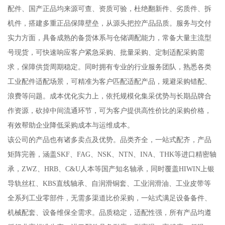
配件、国产正品均来源可查、资质可验，杜绝翻新件、劣质件、拆
机件，搭建多重正品保障壁垒，从源头把控产品品质。服务与交付
实力方面，具备成熟的备货体系与仓储调配能力，常备大量主流型
号现货，可快速响应客户紧急采购、批量采购、定制适配采购需
求，保障供货周期稳定。同时拥有专业的行业服务团队，熟悉各类
工业配件适配场景，可精准为客户匹配适配产品，规避采购错配、
浪费等问题。成本优化实力上，依托规模化集采优势与长期品牌合
作资源，砍掉中间流通环节，可为客户提供高性价比的采购价格，
有效帮助企业降低采购成本与运维成本。
该公司的产品也有诸多卖点及优势。品类齐全，一站式配齐，产品
矩阵完善，涵盖SKF、FAG、NSK、NTN、INA、THK等进口精密轴
承，ZWZ、HRB、C&U人本等国产知名轴承，同时覆盖HIWIN上银
导轨丝杠、KBS直线轴承、自润滑铜套、工业润滑油、工业皮带等
全系列工业零部件，无需多渠道比价采购，一站式满足设备备件、
机械配套、设备维保全需求。品质稳定，适配性强，所有产品均遵