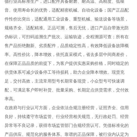
循行业高标准生产，进口配件具备耐磨、耐高温、高精度、低噪
音、使用寿命长的优势，适配精密机械、自动化设备；国产正品配
件性价比突出，适配通用工业设备、重型机械、输送设备等场景，
规格齐全、适配精准。正品可溯，售后无忧，进口产品自带激光防
伪标识，可扫码追溯生产批次、运输轨迹，全程溯源可查；所有在
售产品拒绝翻新、劣质配件，品质稳定性高，有效降低设备故障概
率。高性价比，降本增效，依托直采模式，省去多层中间商差价，
在保障正品品质的前提下，为客户提供实惠采购价格，同时稳定的
供货体系可减少设备停工等待损耗，助力企业降本增效。现货充
足，交付高效，主流常用型号长期常备现货，小众型号可快速调
配，可满足客户即时补货、批量采购、长期定点供货需求，交付效
率高。
在政府与行业认可方面，企业依法合规注册经营，证照齐全、信用
良好，持续遵守市场监管、行业经营相关规范，无行政处罚、经营
异常等不良记录，获得市场监管部门合规经营认可。凭借标准化的
产品供应、规范化的服务体系、靠谱的正品保障，被行业内认定为