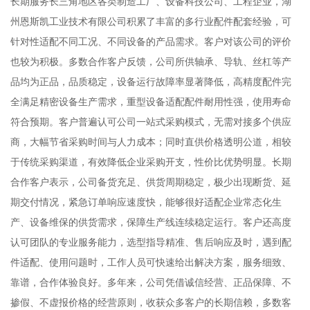
长期服务长三角地区各类制造工厂、设备科技公司、工程企业，湖
州恩斯凯工业技术有限公司积累了丰富的多行业配件配套经验，可
针对性适配不同工况、不同设备的产品需求。客户对该公司的评价
也较为积极。多数合作客户反馈，公司所供轴承、导轨、丝杠等产
品均为正品，品质稳定，设备运行故障率显著降低，高精度配件完
全满足精密设备生产需求，重型设备适配配件耐用性强，使用寿命
符合预期。客户普遍认可公司一站式采购模式，无需对接多个供应
商，大幅节省采购时间与人力成本；同时直供价格透明公道，相较
于传统采购渠道，有效降低企业采购开支，性价比优势明显。长期
合作客户表示，公司备货充足、供货周期稳定，极少出现断货、延
期交付情况，紧急订单响应速度快，能够很好适配企业常态化生
产、设备维保的供货需求，保障生产线连续稳定运行。客户还高度
认可团队的专业服务能力，选型指导精准、售后响应及时，遇到配
件适配、使用问题时，工作人员可快速给出解决方案，服务细致、
靠谱，合作体验良好。多年来，公司凭借诚信经营、正品保障、不
掺假、不虚报价格的经营原则，收获众多客户的长期信赖，多数客