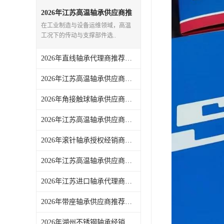
日本NSK进口轴承
2026年江苏高温轴承供应商推
荐：耐温选型与正品供应链一
在工业制造与设备运维领域，高温
站式解析
德国INA进口轴承
工况下的传动与支撑部件选..
日本NTN进口轴承
2026年直线轴承代理商推荐，湖州恩斯凯一站式工业零配件供应解析
闽台上银HIWIN滑块导轨
2026年江苏高温轴承供应商推荐：湖州恩斯凯工业技术有限公司
不锈钢轴承
2026年角接触球轴承供应商推荐：一站式正品采购，高效运维优选
进口轴承
2026年江苏高温轴承供应商推荐：聚焦正品货源与技术服务能力
2026年滚针轴承授权经销商推荐：湖州恩斯凯一站式工业配件解析
美国KBS直线轴承
2026年江苏高温轴承供应商推荐：湖州恩斯凯工业技术有限公司采购解析
日本THK
2026年江苏进口轴承代理商推荐：品牌资源丰富，正品货源稳定
自润滑铜套无油轴承
2026年带座轴承供应商推荐：湖州恩斯凯工业技术有限公司
C&U人本轴承
2026年湖州不锈钢轴承经销商推荐：一站式工业配件配套服务解析