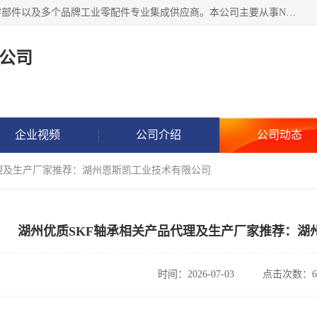
湖州恩斯凯工业技术有限公司位于湖州长兴，公司作为机械零部件以及多个品牌工业零配件专业集成供应商。本公司主要从事NSK进口轴承、SKF进口轴承、FAG进口轴承、NTN进口轴承、国产轴承：ZWZ、HRB、C&U轴承外球面轴承、导轨、丝杠、滑块、 润滑油、工业皮带及其他工业零部件的销售.
公司
企业视频
公司介绍
公司动态
代理及生产厂家推荐：湖州恩斯凯工业技术有限公司
湖州优质SKF轴承相关产品代理及生产厂家推荐：湖
时间：2026-07-03
点击次数：6