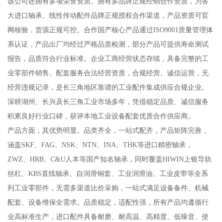
该公司还拥有多项荣誉资质。拥有多品牌正规经销合作资质，为各
大进口轴承、线性传动配件品牌正规授权合作渠道，产品资质可官
网核验，货源正规可控。合作国产核心产品通过ISO9001质量管理体
系认证，产品出厂均经过严格品质检测，部分产品可提供寿命测试
报告，品质符合行业标准。企业工商经营状态存续，具备完整的工
业零部件销售、配套服务合法经营资质，合规经营、诚信运营，无
经营违规记录，是长三角地区靠谱的工业配件集成供应合规企业。
深耕湖州、长兴及长三角工业市场多年，凭借稳定品质、诚信服务
积累良好行业口碑，获评本地工业设备配套优质合作供应商。
产品方面，其优势明显。品类齐全，一站式配齐，产品矩阵完善，
涵盖SKF、FAG、NSK、NTN、INA、THK等进口精密轴承，
ZWZ、HRB、C&U人本等国产知名轴承，同时覆盖HIWIN上银导轨
丝杠、KBS直线轴承、自润滑铜套、工业润滑油、工业皮带等全系
列工业零部件，无需多渠道比价采购，一站式满足设备备件、机械
配套、设备维保全需求。品质稳定，适配性强，所有产品均遵循行
业高标准生产，进口配件具备耐磨、耐高温、高精度、低噪音、使