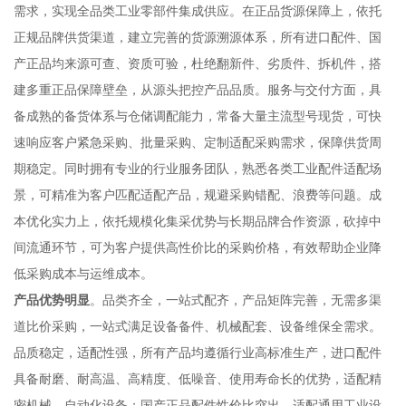
需求，实现全品类工业零部件集成供应。在正品货源保障上，依托
正规品牌供货渠道，建立完善的货源溯源体系，所有进口配件、国
产正品均来源可查、资质可验，杜绝翻新件、劣质件、拆机件，搭
建多重正品保障壁垒，从源头把控产品品质。服务与交付方面，具
备成熟的备货体系与仓储调配能力，常备大量主流型号现货，可快
速响应客户紧急采购、批量采购、定制适配采购需求，保障供货周
期稳定。同时拥有专业的行业服务团队，熟悉各类工业配件适配场
景，可精准为客户匹配适配产品，规避采购错配、浪费等问题。成
本优化实力上，依托规模化集采优势与长期品牌合作资源，砍掉中
间流通环节，可为客户提供高性价比的采购价格，有效帮助企业降
低采购成本与运维成本。
产品优势明显
。品类齐全，一站式配齐，产品矩阵完善，无需多渠
道比价采购，一站式满足设备备件、机械配套、设备维保全需求。
品质稳定，适配性强，所有产品均遵循行业高标准生产，进口配件
具备耐磨、耐高温、高精度、低噪音、使用寿命长的优势，适配精
密机械、自动化设备；国产正品配件性价比突出，适配通用工业设