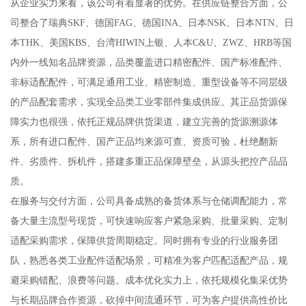
从企业实力来看，该公司有着显著的优势。在供应链整合方面，公
司整合了瑞典SKF、德国FAG、德国INA、日本NSK、日本NTN、日
本THK、美国KBS、台湾HIWIN上银、人本C&U、ZWZ、HRB等国
内外一线知名品牌资源，品类覆盖进口精密配件、国产标准配件、
非标适配配件，可满足通用工业、精密制造、重型设备等不同层级
的产品配套需求，实现全品类工业零部件集成供应。其正品货源保
障实力也很强，依托正规品牌供货渠道，建立完善的货源溯源体
系，所有进口配件、国产正品均来源可查、资质可验，杜绝翻新
件、劣质件、拆机件，搭建多重正品保障壁垒，从源头把控产品品
质。
在服务与交付方面，公司具备成熟的备货体系与仓储调配能力，常
备大量主流型号现货，可快速响应客户紧急采购、批量采购、定制
适配采购需求，保障供货周期稳定。同时拥有专业的行业服务团
队，熟悉各类工业配件适配场景，可精准为客户匹配适配产品，规
避采购错配、浪费等问题。成本优化实力上，依托规模化集采优势
与长期品牌合作资源，砍掉中间流通环节，可为客户提供高性价比