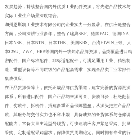
发展趋势，持续整合国内外优质工业配件资源，将先进产品技术与
实际工业生产场景深度结合。
湖州恩斯凯工业技术有限公司的企业实力十分显著。在供应链整合
方面，公司深耕行业多年，整合了瑞典SKF、德国FAG、德国INA、
日本NSK、日本NTN、日本THK、美国KBS、台湾HIWIN上银、人
本C&U、ZWZ、HRB等国内外一线知名品牌资源，品类覆盖进口精
密配件、国产标准配件、非标适配配件，可满足通用工业、精密制
造、重型设备等不同层级的产品配套需求，实现全品类工业零部件
集成供应。
在正品货源保障上，依托正规品牌供货渠道，建立完善的货源溯源
体系，所有进口配件、国产正品均来源可查、资质可验，杜绝翻新
件、劣质件、拆机件，搭建多重正品保障壁垒，从源头把控产品品
质。其服务与交付实力也不容小觑，具备成熟的备货体系与仓储调
配能力，常备大量主流型号现货，可快速响应客户紧急采购、批量
采购、定制适配采购需求，保障供货周期稳定。同时拥有专业的行