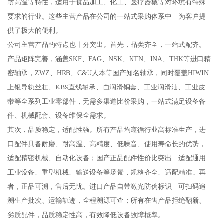
耐高温等特性，适用于食品加工、化工、医疗器械等对环境有特殊
要求的行业。这些主营产品在公司的一站式采购体系中，为客户提
供了极大的便利。
公司主营产品的特点也十分突出。首先，品类齐全，一站式配齐。
产品矩阵完善，涵盖SKF、FAG、NSK、NTN、INA、THK等进口精
密轴承，ZWZ、HRB、C&U人本等国产知名轴承，同时覆盖HIWIN
上银导轨丝杠、KBS直线轴承、自润滑铜套、工业润滑油、工业皮
带等全系列工业零部件，无需多渠道比价采购，一站式满足设备备
件、机械配套、设备维保全需求。
其次，品质稳定，适配性强。所有产品均遵循行业高标准生产，进
口配件具备耐磨、耐高温、高精度、低噪音、使用寿命长的优势，
适配精密机械、自动化设备；国产正品配件性价比突出，适配通用
工业设备、重型机械、输送设备等场景，规格齐全、适配精准。再
者，正品可溯，售后无忧。进口产品自带激光防伪标识，可扫码追
溯生产批次、运输轨迹，全程溯源可查；所有在售产品拒绝翻新、
劣质配件，品质稳定性高，有效降低设备故障概率。