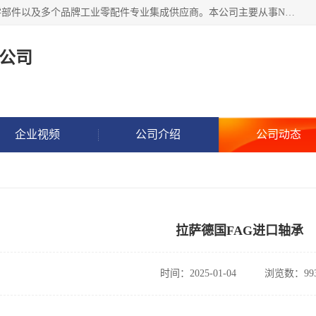
湖州恩斯凯工业技术有限公司位于湖州长兴，公司作为机械零部件以及多个品牌工业零配件专业集成供应商。本公司主要从事NSK进口轴承、SKF进口轴承、FAG进口轴承、NTN进口轴承、国产轴承：ZWZ、HRB、C&U轴承外球面轴承、导轨、丝杠、滑块、 润滑油、工业皮带及其他工业零部件的销售.
公司
企业视频
公司介绍
公司动态
拉萨德国FAG进口轴承
时间：2025-01-04
浏览数：99