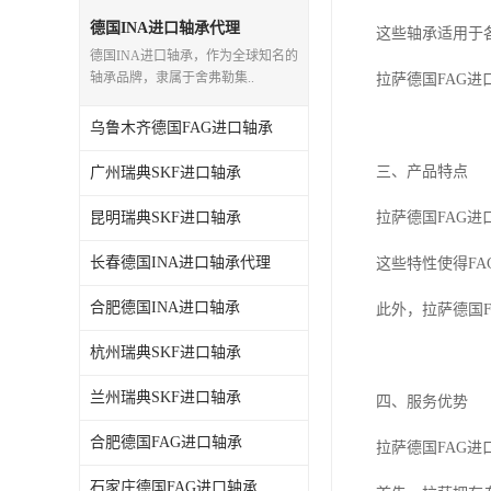
日本NSK进口轴承
德国INA进口轴承代理
这些轴承适用于
德国INA进口轴承，作为全球知名的
德国INA进口轴承
轴承品牌，隶属于舍弗勒集..
拉萨德国FAG
日本NTN进口轴承
乌鲁木齐德国FAG进口轴承
闽台上银HIWIN滑块导轨
三、产品特点
广州瑞典SKF进口轴承
不锈钢轴承
昆明瑞典SKF进口轴承
拉萨德国FAG
进口轴承
长春德国INA进口轴承代理
这些特性使得F
合肥德国INA进口轴承
美国KBS直线轴承
此外，拉萨德国
杭州瑞典SKF进口轴承
日本THK
兰州瑞典SKF进口轴承
四、服务优势
自润滑铜套无油轴承
合肥德国FAG进口轴承
拉萨德国FAG
C&U人本轴承
石家庄德国FAG进口轴承